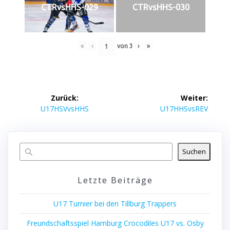
CTRvsHHS-029
CTRvsHHS-030
«
‹
von
3
›
»
Beitrags-
Zurück:
Weiter:
Navigation
Vorheriger
Nächster
U17HSVvsHHS
U17HHSvsREV
Beitrag:
Beitrag:
Suchen
Letzte Beiträge
U17 Turnier bei den Tillburg Trappers
Freundschaftsspiel Hamburg Crocodiles U17 vs. Osby