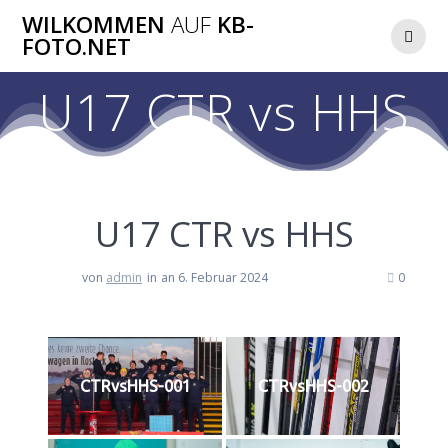
Zum
WILKOMMEN
AUF
KB-
Inhalt
FOTO.NET
springen
U17 CTR vs HHS
U17 CTR vs HHS
von
admin
in
an 6. Februar 2024
0
CTRvsHHS-001
CTRvsHHS-002