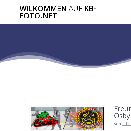
Zum
WILKOMMEN
AUF
KB-
Inhalt
FOTO.NET
springen
Freu
Osby
von
adm