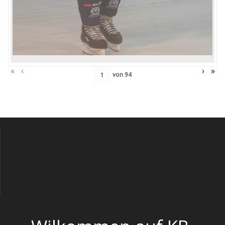
«
‹
›
»
von
94